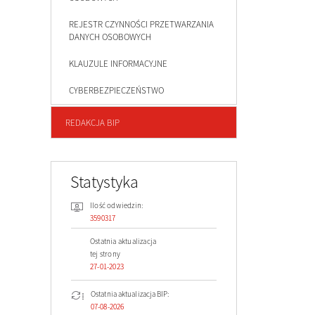
REJESTR CZYNNOŚCI PRZETWARZANIA
DANYCH OSOBOWYCH
KLAUZULE INFORMACYJNE
CYBERBEZPIECZEŃSTWO
REDAKCJA BIP
Statystyka
Ilość odwiedzin:
3590317
Ostatnia aktualizacja
tej strony
27-01-2023
Ostatnia aktualizacja BIP:
07-08-2026